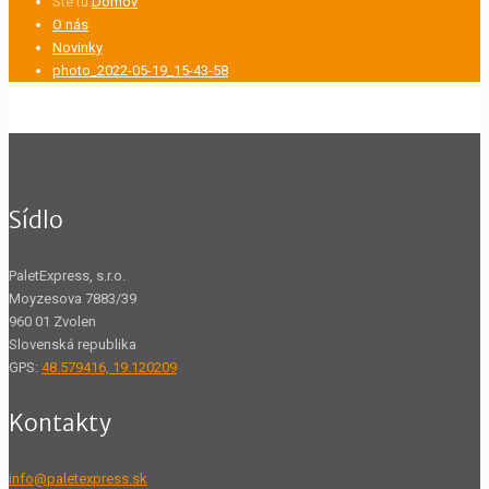
Ste tu:
Domov
O nás
Novinky
photo_2022-05-19_15-43-58
Sídlo
PaletExpress, s.r.o.
Moyzesova 7883/39
960 01 Zvolen
Slovenská republika
GPS:
48.579416, 19.120209
Kontakty
info@paletexpress.sk