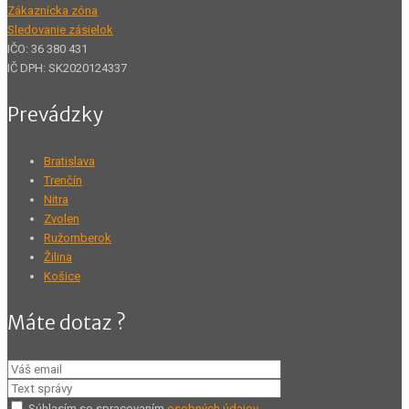
Zákaznícka zóna
Sledovanie zásielok
IČO: 36 380 431
IČ DPH: SK2020124337
Prevádzky
Bratislava
Trenčín
Nitra
Zvolen
Ružomberok
Žilina
Košice
Máte dotaz ?
Súhlasím so spracovaním
osobných údajov