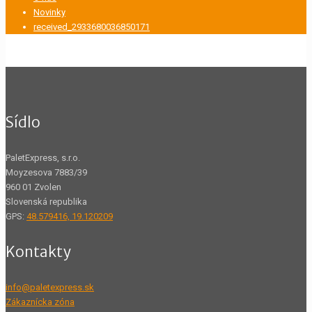
Novinky
received_2933680036850171
Sídlo
PaletExpress, s.r.o.
Moyzesova 7883/39
960 01 Zvolen
Slovenská republika
GPS:
48.579416, 19.120209
Kontakty
info@paletexpress.sk
Zákaznícka zóna