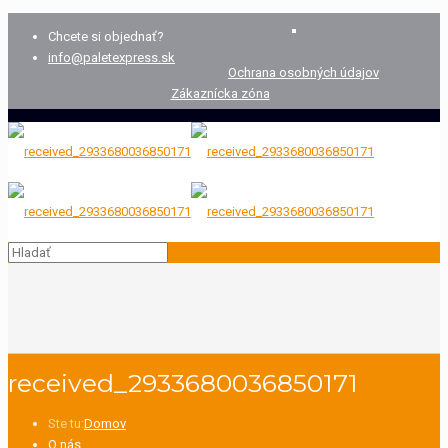
Chcete si objednať?
info@paletexpress.sk
Ochrana osobných údajov
Zákaznícka zóna
received_2933680036850171
Ste tu:
Domov
O nás