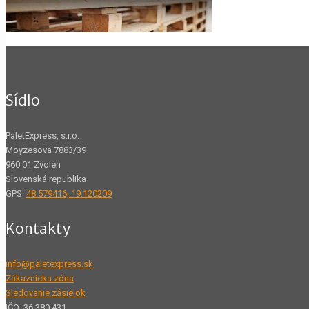
Sídlo
PaletExpress, s.r.o.
Moyzesova 7883/39
960 01 Zvolen
Slovenská republika
GPS:
48.579416, 19.120209
Kontakty
info@paletexpress.sk
Zákaznícka zóna
Sledovanie zásielok
IČO: 36 380 431