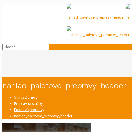
Chcete si objednať?
info@paletexpress.sk
nahlad_paletove_prepravy_header
Ste tu:
Domov
Prepravné služby
Paletové prepravy
nahlad_paletove_prepravy_header