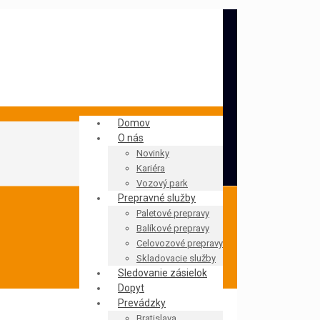
Ochrana osobných údajov
Zákaznícka zóna
Domov
O nás
Novinky
Kariéra
Vozový park
Prepravné služby
Paletové prepravy
Balíkové prepravy
Celovozové prepravy
Skladovacie služby
Sledovanie zásielok
Dopyt
Prevádzky
Bratislava